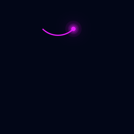
air (POC) Kota Kupang
O
, JUAL Pupuk organik RAJABIO Sumba Barat 
285600621900
 Malaka, DISTRIBUTOR Pupuk organik cair booster Kota K
 botol Manggarai Timur, TOKO Pupuk buah bawang Sabu Rai
 merah Manggarai, PENYEDIA Pupuk pembesar buah bawa
ng Sumba Tengah, JUAL Pupuk awal bawang merah Mangga
g merah Nagekeo