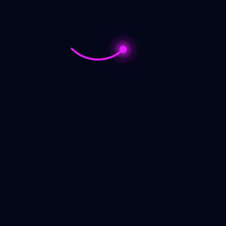
ar jagung berbobot Malaka
air
, AGEN Pupuk jagung agar batang besar Belu
281228824834
berbobot Alor, PRODUSEN Pupuk awal jagung manis Malak
Ngada, SUPPLIER Pupuk jagung baru tanam Lembata, PENY
pang, PABRIK Pupuk jagung bagus Manggarai, JUAL Pupuk 
gung Sumba Barat Daya, DISTRIBUTOR Pupuk jagung cair